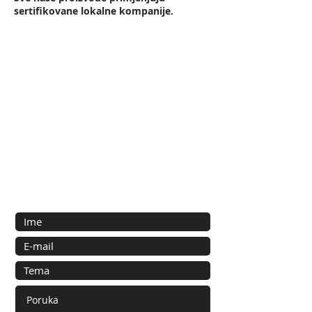
sertifikovane lokalne kompanije.
Kontakt
Kontaktirajte nas za bilo koju
informaciju ili ponudu:
JB CONCEPT HABITAT
Aleksandrova Obala 33 Zelenika
85346 Herceg Novi
Montenegro